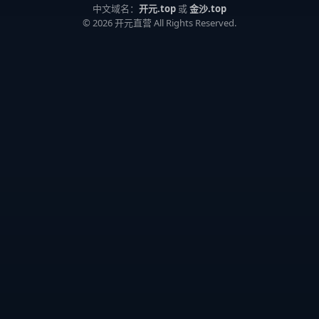
中文域名：
开元.top
或
金沙.top
© 2026 开元直营 All Rights Reserved.